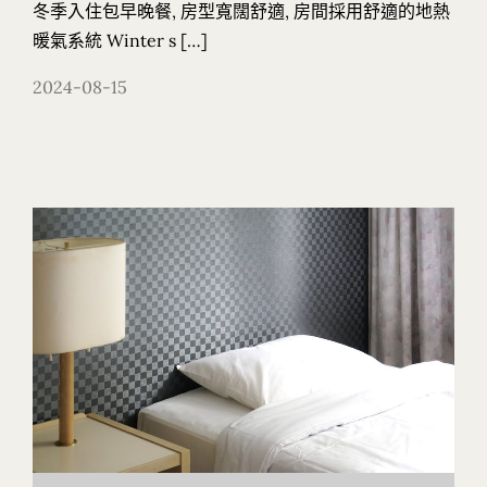
冬季入住包早晚餐, 房型寬闊舒適, 房間採用舒適的地熱
暖氣系統 Winter s […]
2024-08-15
主頁
旅館
房間
日本雪具存放
顧客回憶
Whatsapp 我們
交通 / 接送服務
旅館入住條款
PRIDER• 進階單板滑雪訓練營 (1)
PRIDER• 進階單板滑雪訓練營 (2)
經典冬季套票 (12月20日 - 1月13日期間) ➤ A.
三天斑尾・妙高
經典冬季套票 (12月20日 – 1月13日期間) ➤
B. 五天斑尾・妙高・野澤溫泉
淡季超值套票 (3月1日 – 3月15日期間) ➤ C.
三天斑尾・妙高
淡季超值套票 (3月1日 – 3月15日期間) ➤ D.
五天斑尾・妙高・野澤溫泉