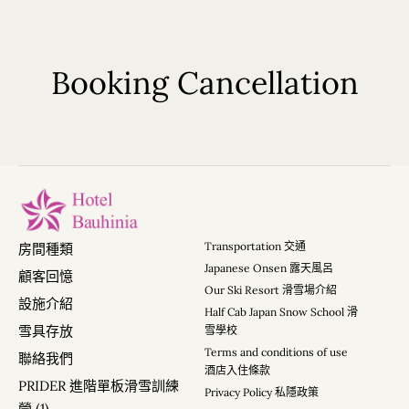
Booking Cancellation
主頁
Transportation 交通
房間種類
旅館
Japanese Onsen 露天風呂
房間
顧客回憶
日本雪具存放
Our Ski Resort 滑雪場介紹
設施介紹
顧客回憶
Half Cab Japan Snow School 滑
Whatsapp 我們
雪具存放
雪學校
交通 / 接送服務
Terms and conditions of use
聯絡我們
旅館入住條款
酒店入住條款
PRIDER• 進階單板滑雪訓練營 (1)
PRIDER 進階單板滑雪訓練
Privacy Policy 私隱政策
PRIDER• 進階單板滑雪訓練營 (2)
營 (1)