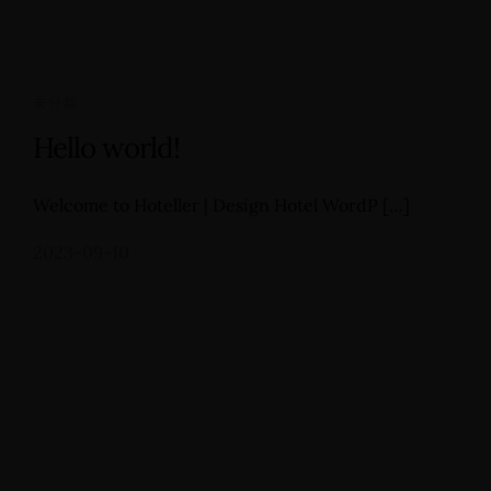
未分類
Hello world!
Welcome to Hoteller | Design Hotel WordP […]
主頁
旅館
2023-09-10
房間
日本雪具存放
顧客回憶
Whatsapp 我們
交通 / 接送服務
旅館入住條款
PRIDER• 進階單板滑雪訓練營 (1)
PRIDER• 進階單板滑雪訓練營 (2)
🏔️ 經典冬季套票 (12月20日 - 1月13日期間) ➤ A.
三天斑尾・妙高
🏔️ 經典冬季套票 (12月20日 – 1月13日期間) ➤