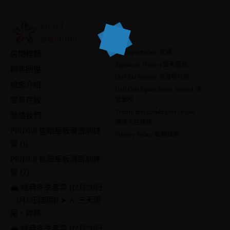
B. 五天斑尾・妙高・野澤溫泉
🌸 淡季超值套票 (3月1日 – 3月15日期間) ➤ C.
三天斑尾・妙高
🌸 淡季超值套票 (3月1日 – 3月15日期間) ➤ D.
五天斑尾・妙高・野澤溫泉
Transportation 交通
房間種類
Japanese Onsen 露天風呂
顧客回憶
Our Ski Resort 滑雪場介紹
設施介紹
Half Cab Japan Snow School 滑
雪具存放
雪學校
Terms and conditions of use
聯絡我們
酒店入住條款
PRIDER 進階單板滑雪訓練
Privacy Policy 私隱政策
營 (1)
PRIDER 進階單板滑雪訓練
營 (2)
🏔️ 經典冬季套票 (12月20日
- 1月13日期間) ➤ A. 三天斑
尾・妙高
日本 長野縣 信濃町 大字古海 3333-18 〒389-1302 3333-
🏔️ 經典冬季套票 (12月20日