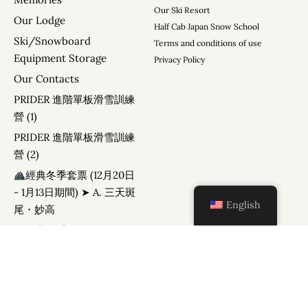
n
Our Ski Resort
Our Lodge
a
Half Cab Japan Snow School
Ski/Snowboard
t
Terms and conditions of use
Equipment Storage
Privacy Policy
i
Our Contacts
v
e
PRIDER 進階單板滑雪訓練
營 (1)
:
PRIDER 進階單板滑雪訓練
營 (2)
經典冬季套票 (12月20日
- 1月13日期間) ➤ A. 三天斑
English
尾・妙高
經典冬季套票 (12月20日
– 1月13日期間) ➤ B. 五天斑
尾・妙高・野澤溫泉
淡季超值套票 (3月1日 – 3
月15日期間) ➤ C. 三天斑