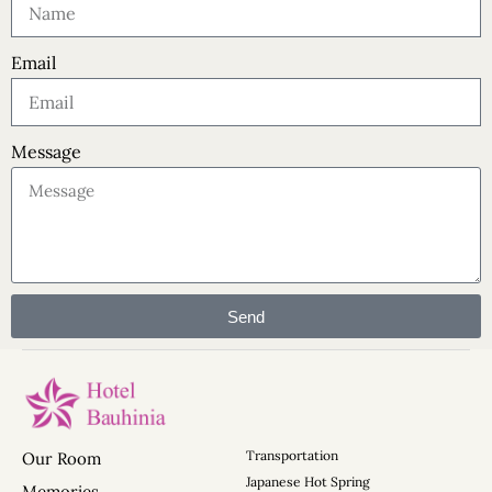
Email
日本 長野縣 信濃町 大字古海 3333-18 〒389-1302 3333-
18 Furumi, Shinano, Nagano, Japan 〒389-1302
+81 26 217 7588
Message
info@hotelbauhinia.jp
Send
A
l
t
e
Transportation
Our Room
r
Japanese Hot Spring
Memories