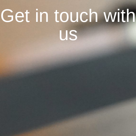
Get in touch with
us
Home
Our Lodge
Our Rooms
Ski / Snowboard Storage
Memories
WhatsApp Us
Transportation / Shuttle Service
Terms and Conditions of Hotel Stay