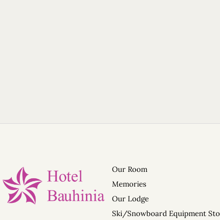
Home
Our Lodge
Our Rooms
Ski / Snowboard Storage
Memories
WhatsApp Us
Our Room
Transportation / Shuttle S
Memories
Terms and Conditions of H
Our Lodge
PRIDER• 進階單板滑雪訓練營 
Ski/Snowboard Equipment Sto