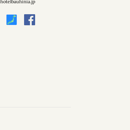
hotelbauhinia.jp
溫泉
泉