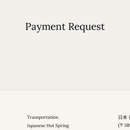
Payment Request
English
Japan
ervice
otel Stay
Transportation
日本 
(1)
(〒38
Japanese Hot Spring