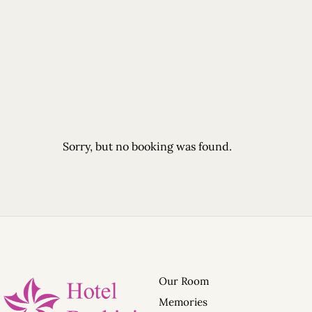
Home
Sorry, but no booking was found.
Our Lodge
Our Rooms
Ski / Snowboard Storage
Memories
WhatsApp Us
Transportation / Shuttle S
Terms and Conditions of H
Our Room
PRIDER• 進階單板滑雪訓練營 
Memories