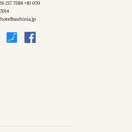
26 217 7588 +81 070
7014
溫泉
hotelbauhinia.jp
泉